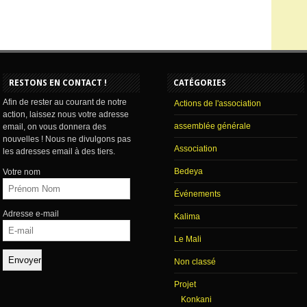
RESTONS EN CONTACT !
CATÉGORIES
Afin de rester au courant de notre
Actions de l'association
action, laissez nous votre adresse
assemblée générale
email, on vous donnera des
nouvelles ! Nous ne divulgons pas
Association
les adresses email à des tiers.
Bedeya
Votre nom
Événements
Adresse e-mail
Kalima
Le Mali
Non classé
Projet
Konkani