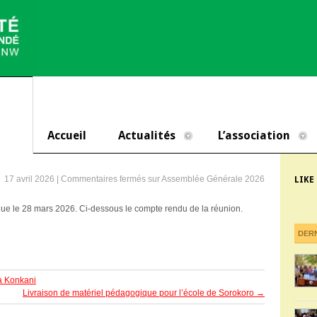
Accueil
Actualités
L’association
17 avril 2026 |
Commentaires fermés
sur Assemblée Générale 2026
LIKE
nue le 28 mars 2026. Ci-dessous le compte rendu de la réunion.
DER
 à Konkani
Livraison de matériel pédagogique pour l’école de Sorokoro
→