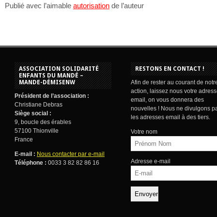
Publié avec l’aimable
autorisation
de l’auteur
ASSOCIATION SOLIDARITÉ
RESTONS EN CONTACT !
ENFANTS DU MANDÉ –
MANDE-DÉMISENW
Afin de rester au courant de notr
action, laissez nous votre adres
Président de l’association :
email, on vous donnera des
Christiane Debras
nouvelles ! Nous ne divulgons p
Siège social :
les adresses email à des tiers.
9, boucle des érables
57100 Thionville
Votre nom
France
E-mail :
Nous contacter par e-mail
Adresse e-mail
Téléphone :
0033 3 82 82 86 16