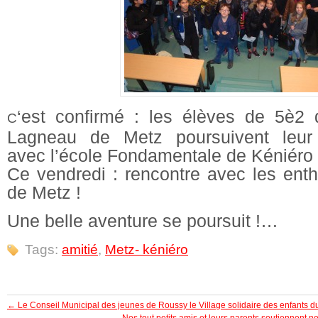
‘est confirmé : les élèves de 5è2 
C
Lagneau de Metz poursuivent leur
avec l’école Fondamentale de Kéniéro 
Ce vendredi : rencontre avec les ent
de Metz !
Une belle aventure se poursuit !…
Tags:
amitié
,
Metz- kéniéro
←
Le Conseil Municipal des jeunes de Roussy le Village solidaire des enfants 
Nos tout petits amis et leurs parents soutiennent no