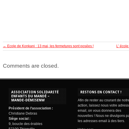
←
Ecole de Konkani : 13 mai, les fermetures sont posées !
L’ écol
Comments are closed.
ASSOCIATION SOLIDARITÉ
RESTONS EN CONTACT !
ENFANTS DU MANDÉ –
MANDE-DÉMISENW
Afin de rester au courant de notr
action, laissez nous votre adres
Président de l’association :
email, on vous donnera des
Christiane Debras
nouvelles ! Nous ne divulgons p
Siège social :
les adresses email à des tiers.
9, boucle des érables
57100 Thionville