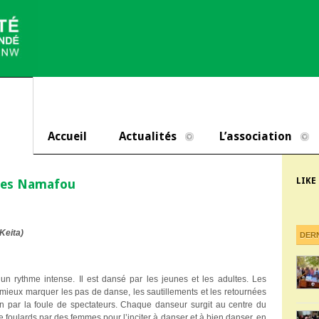
Accueil
Actualités
L’association
LIKE
ques Namafou
 Keita)
DER
n rythme intense. Il est dansé par les jeunes et les adultes. Les
ieux marquer les pas de danse, les sautillements et les retournées
on par la foule de spectateurs. Chaque danseur surgit au centre du
de foulards par des femmes pour l’inciter à danser et à bien danser, en