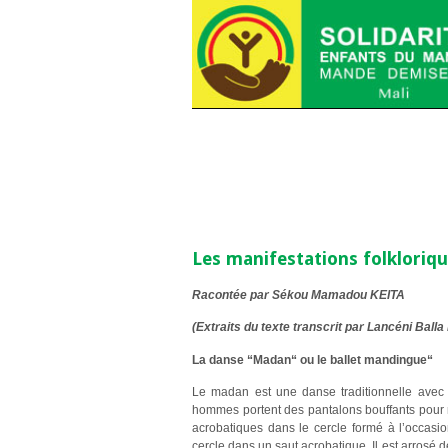
Les manifestations folklori
Racontée par Sékou Mamadou KEITA
(Extraits du texte transcrit par Lancéni Balla
La danse “Madan“ ou le ballet mandingue“
Le madan est une danse traditionnelle avec u
hommes portent des pantalons bouffants pour m
acrobatiques dans le cercle formé à l’occasi
cercle dans un saut acrobatique. Il est arrosé 