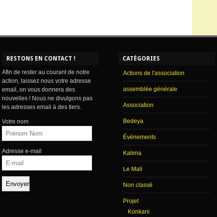
RESTONS EN CONTACT !
CATÉGORIES
Afin de rester au courant de notre
Actions de l'association
action, laissez nous votre adresse
assemblée générale
email, on vous donnera des
nouvelles ! Nous ne divulgons pas
Association
les adresses email à des tiers.
Bedeya
Votre nom
Événements
Adresse e-mail
Kalima
Le Mali
Non classé
Projet
Konkani