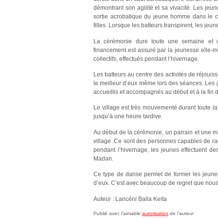
démontrant son agilité et sa vivacité. Les jeun
sortie acrobatique du jeune homme dans le ce
filles. Lorsque les batteurs transpirent, les jeu
La cérémonie dure toute une semaine et c’
financement est assuré par la jeunesse elle-
collectifs, effectués pendant l’hivernage.
Les batteurs au centre des activités de réjouis
le meilleur d’eux même lors des séances. Les je
accueillis et accompagnés au début et à la fin
Le village est très mouvementé durant toute l
jusqu’à une heure tardive.
Au début de la cérémonie, un parrain et une m
village .Ce sont des personnes capables de ra
pendant l’hivernage, les jeunes effectuent de
Madan.
Ce type de danse permet de former les jeunes
d’eux. C’est avec beaucoup de regret que nous
Auteur : Lancéni Balla Keita
Publié avec l’aimable
autorisation
de l’auteur