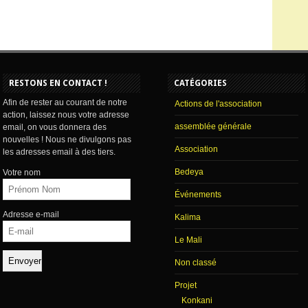
RESTONS EN CONTACT !
CATÉGORIES
Afin de rester au courant de notre
Actions de l'association
action, laissez nous votre adresse
assemblée générale
email, on vous donnera des
nouvelles ! Nous ne divulgons pas
Association
les adresses email à des tiers.
Bedeya
Votre nom
Événements
Adresse e-mail
Kalima
Le Mali
Non classé
Projet
Konkani