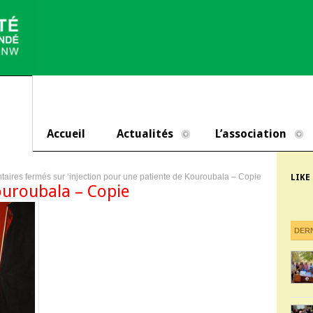
Accueil
Actualités
L’association
aires fermés
sur ‘injection pour une patiente de Kouroubala – Copie
LIKE
ouroubala – Copie
DER